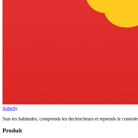
Soberly
Suis tes habitudes, comprends tes declencheurs et reprends le controle.
Produit